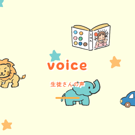
v
o
i
c
e
生徒さんの声