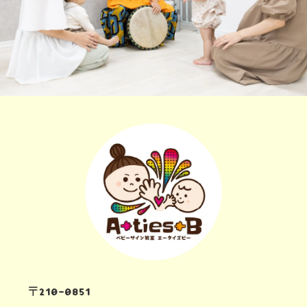
〒210-0851