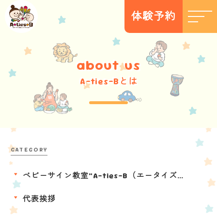
体験予約
a
b
o
u
t
u
s
A-ties-Bとは
ベビーサイン教室“A-ties-B（エータイズビー）”とは
代表挨拶